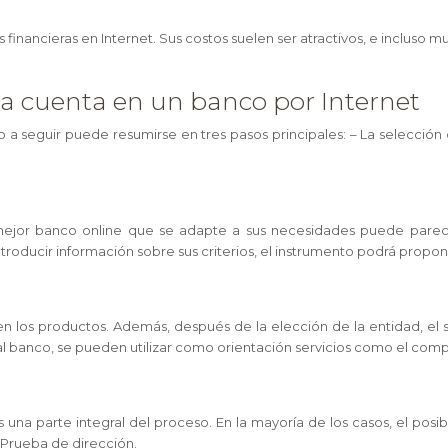
es financieras en Internet. Sus costos suelen ser atractivos, e inclu
a cuenta en un banco por Internet
to a seguir puede resumirse en tres pasos principales: – La selección
 mejor banco online que se adapte a sus necesidades puede parecer
troducir información sobre sus criterios, el instrumento podrá propone
los productos. Además, después de la elección de la entidad, el sig
 al banco, se pueden utilizar como orientación servicios como el com
 una parte integral del proceso. En la mayoría de los casos, el po
 Prueba de dirección.