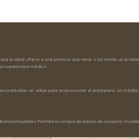
ara la salud ofrece a una persona que tiene o ha tenido un probl
 un cuestionario médico.
constituible, se utiliza para proporcionar al prestatario un crédit
s bienes inmuebles. Permite la compra de bienes de consumo: muebles
.