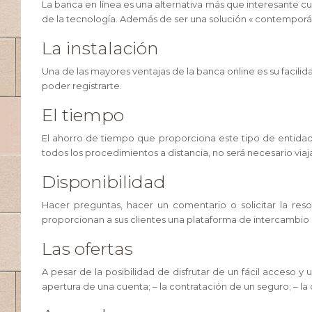
La banca en línea es una alternativa más que interesante cu
de la tecnología. Además de ser una solución « contemporá
La instalación
Una de las mayores ventajas de la banca online es su facilid
poder registrarte.
El tiempo
El ahorro de tiempo que proporciona este tipo de entidad n
todos los procedimientos a distancia, no será necesario viaja
Disponibilidad
Hacer preguntas, hacer un comentario o solicitar la res
proporcionan a sus clientes una plataforma de intercambio (s
Las ofertas
A pesar de la posibilidad de disfrutar de un fácil acceso y us
apertura de una cuenta; – la contratación de un seguro; – l